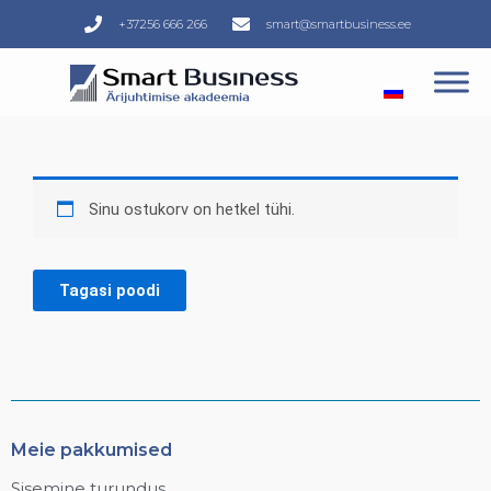
Skip
+37256 666 266
smart@smartbusiness.ee
to
content
Sinu ostukorv on hetkel tühi.
Tagasi poodi
Meie pakkumised
Sisemine turundus