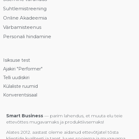
Suhtlemistreening
Online Akadeemia
Värbamisteenus
Personali hindamine
Isiksuse test
Ajakiri "Performer"
Telli uudiskiri
Külaliste ruumid
Konverentsisaal
Smart Business
— parim lahendus, et muuta elu teie
ettevõttes mugavamaks ja produktiivsemaks!
Alates 2012. aastast oleme aidanud ettevõtjatel tõsta
klientide kvaliteeti ja taset, luues soojema ja mugavama