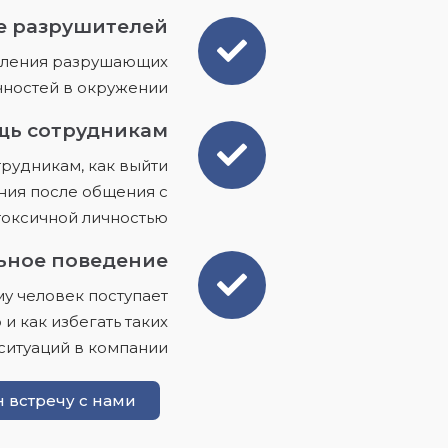
е разрушителей
вления разрушающих
чностей в окружении
ь сотрудникам
рудникам, как выйти
ния после общения с
токсичной личностью
ьное поведение
у человек поступает
и как избегать таких
ситуаций в компании
 встречу с нами