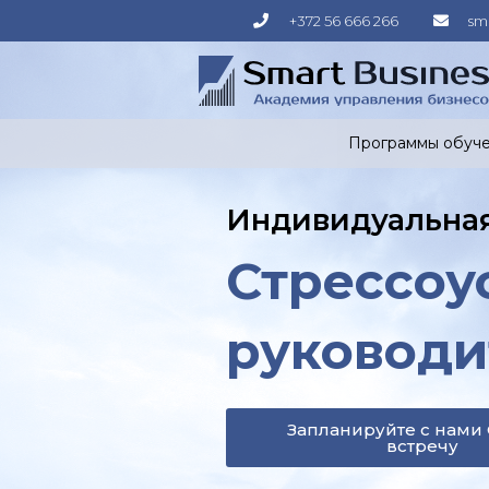
Перейти
+372 56 666 266
sm
к
содержимому
Программы обуч
Индивидуальна
Стрессоу
руководи
Запланируйте с нами
встречу