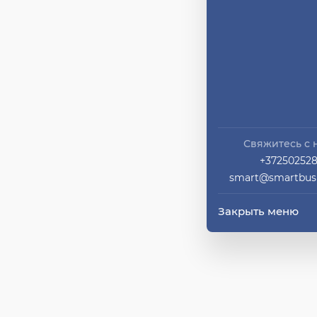
Свяжитесь с 
+37250252
smart@smartbusi
Закрыть меню