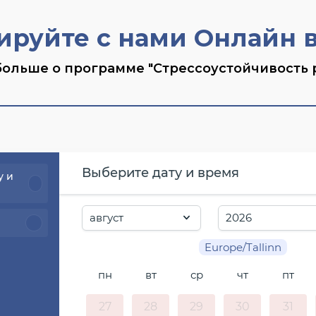
ируйте с нами Онлайн в
больше о программе "Стрессоустойчивость
Выберите дату и время
у и
Europe/Tallinn
пн
вт
ср
чт
пт
27
28
29
30
31