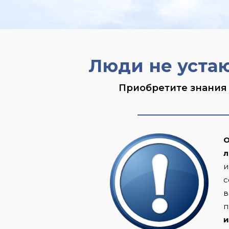
Люди не устаю
Приобретите знания 
О
л
и
с
в
п
и