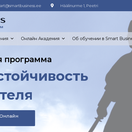
art@smartbusiness.ee
Häälinurme 1, Peetri
ения
Онлайн Академия
Об обучении в Smart Busin
я программа
стойчивость
теля
 Онлайн