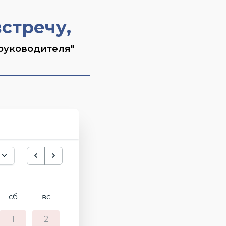
стречу,
 руководителя"
сб
вс
1
2