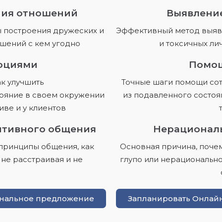
ния отношений
Выявлени
 построения дружеских и
Эффективный метод выя
шений с кем угодно
и токсичных ли
оциями
Помощ
к улучшить
Точные шаги помощи сот
ояние в своем окружении
из подавленного состоя
иве и у клиентов
итивного общения
Нерационал
принципы общения, как
Основная причина, почем
 не расстраивая и не
глупо или нерационально 
ональное предложение
Запланировать Онлайн