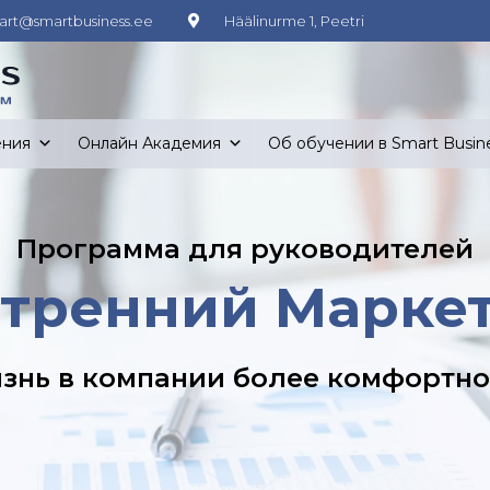
art@smartbusiness.ee
Häälinurme 1, Peetri
ения
Онлайн Академия
Об обучении в Smart Busin
Программа для руководителей
тренний Марке
изнь в компании более комфортно