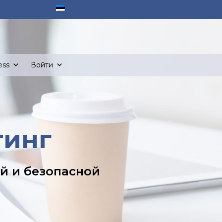
ess
Войти
тинг
й и безопасной