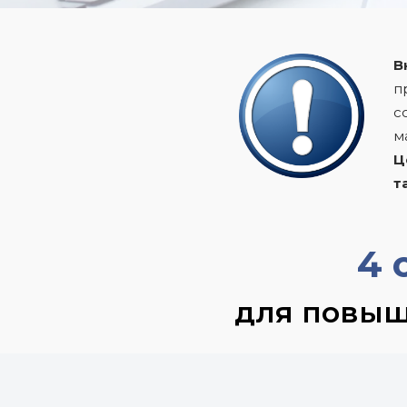
В
п
с
м
Ц
т
4 
для повыш