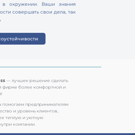
я в окружении. Ваши знания
сти совершать свои дела, так
ь
соустойчивости
ss
— лучшее решение сделать
й фирме более комфортной и
!
мы помогаем предпринимателям
ество и уровень клиентов,
ее теплую и уютную
нутри компании.