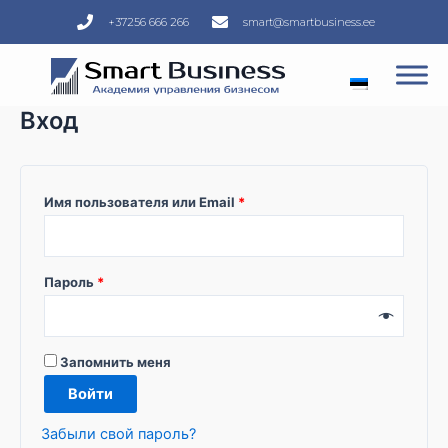
Перейти
Обязательно
Обязательно
+37256 666 266
smart@smartbusiness.ee
к
содержимому
Вход
Имя пользователя или Email
*
Пароль
*
Запомнить меня
Войти
Забыли свой пароль?